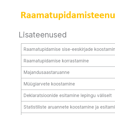
Skip
to
content
Lisateenused
Raamatupidamise sise-eeskirjade koostami
Raamatupidamise korrastamine
Majandusaastaruanne
Müügiarvete koostamine
Deklaratsioonide esitamine lepingu väliselt
Statistiliste aruannete koostamine ja esitam