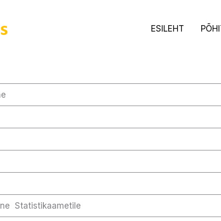
ESILEHT
PÕH
ne
ine Statistikaametile